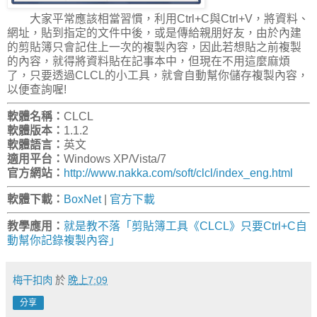
大家平常應該相當習慣，利用Ctrl+C與Ctrl+V，將資料、
網址，貼到指定的文件中後，或是傳給親朋好友，由於內建
的剪貼簿只會記住上一次的複製內容，因此若想貼之前複製
的內容，就得將資料貼在記事本中，但現在不用這麼麻煩
了，只要透過CLCL的小工具，就會自動幫你儲存複製內容，
以便查詢喔!
軟體名稱：
CLCL
軟體版本：
1.1.2
軟體語言：
英文
適用平台：
Windows XP/Vista/7
官方網站：
http://www.nakka.com/soft/clcl/index_eng.html
軟體下載：
BoxNet
|
官方下載
教學應用：
就是教不落「剪貼簿工具《CLCL》只要Ctrl+C自
動幫你記錄複製內容」
梅干扣肉
於
晚上7:09
分享