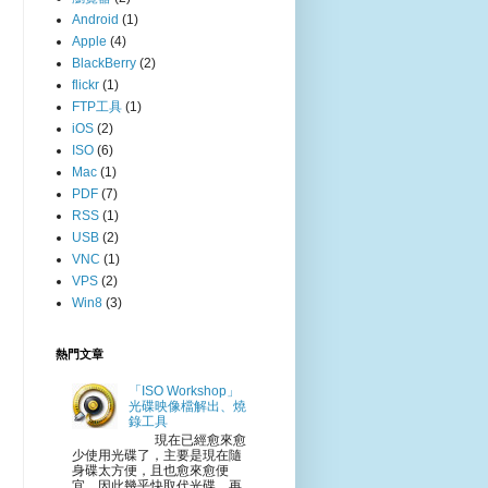
Android
(1)
Apple
(4)
BlackBerry
(2)
flickr
(1)
FTP工具
(1)
iOS
(2)
ISO
(6)
Mac
(1)
PDF
(7)
RSS
(1)
USB
(2)
VNC
(1)
VPS
(2)
Win8
(3)
熱門文章
「ISO Workshop」
光碟映像檔解出、燒
錄工具
現在已經愈來愈
少使用光碟了，主要是現在隨
身碟太方便，且也愈來愈便
宜，因此幾乎快取代光碟，再