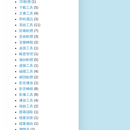
3D軟體
(1)
下載工具
(5)
文書工具
(4)
即時通訊
(3)
系統工具
(11)
防毒軟體
(7)
音效軟體
(3)
音樂轉檔
(2)
桌面工具
(1)
帳密管理
(1)
備份軟體
(5)
虛擬工具
(1)
磁碟工具
(4)
網頁軟體
(2)
影音播放
(1)
影音轉檔
(8)
影像工具
(9)
播放工具
(4)
燒錄工具
(2)
螢幕擷取
(1)
檔案加密
(1)
檔案備份
(1)
瀏覽器
(2)