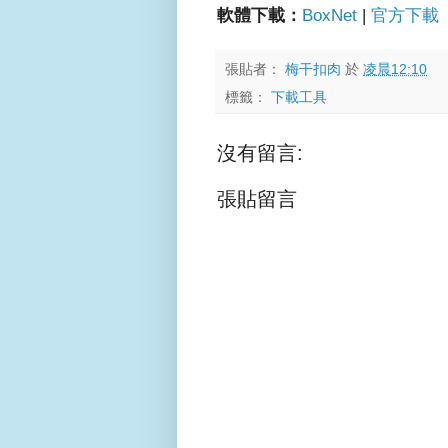
軟體下載：
BoxNet
|
官方下載
張貼者：
梅干扣肉
於
凌晨12:10
標籤：
下載工具
沒有留言:
張貼留言