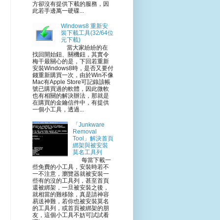
方卻沒有提供下載的服務，因
此若手邊萬一硬碟...
Windows8 重新安
裝下載工具(32/64位
元下載)
當大家紛紛的在
找回開始鈕、關機鈕，其實令
梅干最關心的是，下回若重新
安裝Windows8時，是否又要付
錢重新購買一次，由於Win不像
Mac有Apple Store可記錄該帳
號已購買過的軟體，因此微軟
也有相關的解決辦法，那就是
在購買的金鑰信件中，有提供
一個小工具，透過...
「Junkware
Removal
Tool」解決首頁
綁架與被安裝
莫名工具列
每當下載一
些免費的小工具，安裝時若不
一不注意，瀏覽器就被安裝一
些有的沒的工具列，甚至首頁
還被綁架，一旦被安裝之後，
就相當的難移除，真是請神容
易送神難，若你也被安裝莫名
的工具列，或首頁被綁架的朋
友，這個小工具不妨可試試看