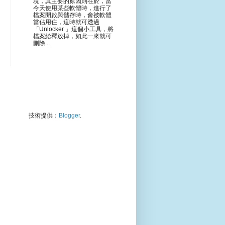
境，其主要的原因則在於，當
今天使用某些軟體時，進行了
檔案開啟與儲存時，會被軟體
當佔用住，這時就可透過
「Unlocker 」這個小工具，將
檔案給釋放掉，如此一來就可
刪除...
技術提供：
Blogger
.