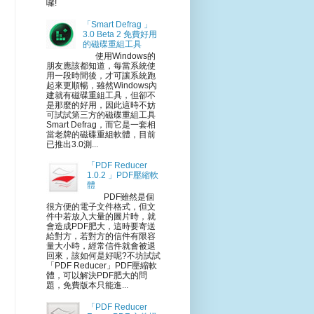
囉!
「Smart Defrag 」
3.0 Beta 2 免費好用
的磁碟重組工具
使用Windows的
朋友應該都知道，每當系統使
用一段時間後，才可讓系統跑
起來更順暢，雖然Windows內
建就有磁碟重組工具，但卻不
是那麼的好用，因此這時不妨
可試試第三方的磁碟重組工具
Smart Defrag，而它是一套相
當老牌的磁碟重組軟體，目前
已推出3.0測...
「PDF Reducer
1.0.2 」PDF壓縮軟
體
PDF雖然是個
很方便的電子文件格式，但文
件中若放入大量的圖片時，就
會造成PDF肥大，這時要寄送
給對方，若對方的信件有限容
量大小時，經常信件就會被退
回來，該如何是好呢?不坊試試
「PDF Reducer」PDF壓縮軟
體，可以解決PDF肥大的問
題，免費版本只能進...
「PDF Reducer