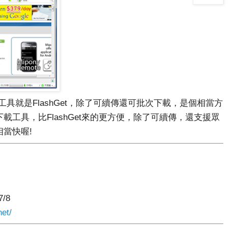
是FlashGet，除了可續傳還可批次下載，是個相當方
載工具，比FlashGet來的更方便，除了可續傳，還支援眾
當快喔!
7/8
et/