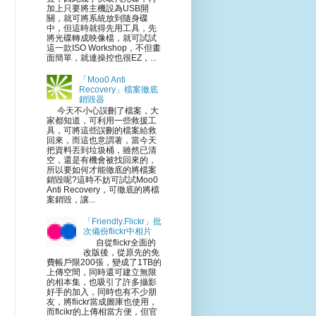
加上只要將主機設為USB開
關，就可將系統放到隨身碟
中，但這時就得先用工具，先
將光碟轉成映像檔，就可試試
這一款ISO Workshop，不但畫
面簡單，就連操控也很EZ，...
「Moo0 Anti
Recovery」檔案徹底
銷毀器
今天不小心誤刪了檔案，大
家都知道，可利用一些救援工
具，可將這些誤刪的檔案給救
回來，而這也意謂著，當今天
把資料丟到垃圾桶，雖然已清
空，還是有機會被找回來的，
所以要如何才能徹底的將檔案
銷毀呢?這時不妨可試試Moo0
Anti Recovery，可徹底的將檔
案銷毀，讓...
「Friendly.Flickr」批
次備份flickr中相片
自從flickr全面的
改版後，從原先的免
費帳戶限200張，變成了1TB的
上傳空間，同時還可建立無限
的相本集，也吸引了許多攝影
好手的加入，同時也有不少朋
友，將flickr當成圖庫也使用，
而flcikr的上傳相當方便，但官