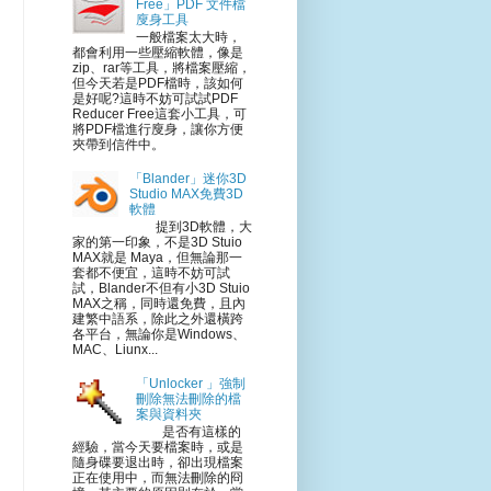
Free」PDF 文件檔
廋身工具
一般檔案太大時，
都會利用一些壓縮軟體，像是
zip、rar等工具，將檔案壓縮，
但今天若是PDF檔時，該如何
是好呢?這時不妨可試試PDF
Reducer Free這套小工具，可
將PDF檔進行廋身，讓你方便
夾帶到信件中。
「Blander」迷你3D
Studio MAX免費3D
軟體
提到3D軟體，大
家的第一印象，不是3D Stuio
MAX就是 Maya，但無論那一
套都不便宜，這時不妨可試
試，Blander不但有小3D Stuio
MAX之稱，同時還免費，且內
建繁中語系，除此之外還橫跨
各平台，無論你是Windows、
MAC、Liunx...
「Unlocker 」強制
刪除無法刪除的檔
案與資料夾
是否有這樣的
經驗，當今天要檔案時，或是
隨身碟要退出時，卻出現檔案
正在使用中，而無法刪除的冏